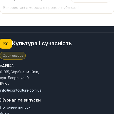
є цілісний підхід до композиції та загального дизайну;
Використані джерела в процесі публікації
переосмислення форми з точки зору традиційного
мистецтва; синтез геометричного розрахунку та
складного художнього образу; контрастність між
головними та другорядними елементами; ритмічні повтори;
акцент на вертикальній осі симетрії та авторська подача,
відповідна запитам сьогодення.
Культура і сучасність
КС
Open Access
АДРЕСА
01015, Україна, м. Київ,
вул. Лаврська, 9
EMAIL
info@contculture.com.ua
Журнал та випуски
Поточний випуск
Архів