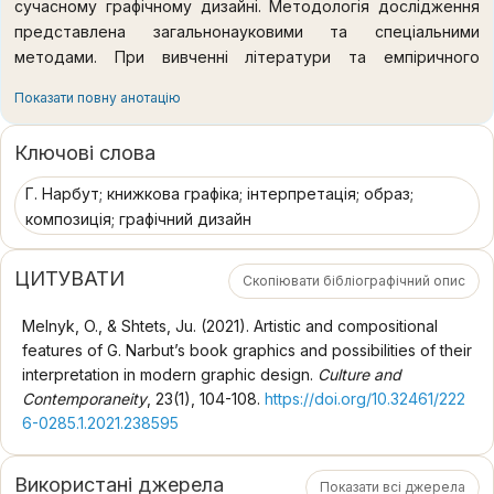
сучасному графічному дизайні. Методологія дослідження
представлена загальнонауковими та спеціальними
методами. При вивченні літератури та емпіричного
матеріалу базовими стали методи аналізу і синтезу,
Показати повну анотацію
порівняльний, системний та емпіричний методи. Для
виявлення образно-змістових характеристик графічних
Ключові слова
творів Г. Нарбута та їх впливу на сучасний дизайн
використано порівняльний, композиційний, візуально-
Г. Нарбут; книжкова графіка; інтерпретація; образ;
графічний та описовий методи. Наукова новизна роботи
композиція; графічний дизайн
полягає у комплексному аналізі графічних творів Г.
Нарбута, вияві особливостей їх графічно-композиційних
ЦИТУВАТИ
Скопіювати бібліографічний опис
вирішень та визначенні принципів їх інтерпретації у
сучасній дизайнерській практиці. Висновки. Виявлено, що
Melnyk, O., & Shtets, Ju. (2021). Artistic and compositional
сьогодні, у контексті формування національної моделі
features of G. Narbut’s book graphics and possibilities of their
українського графічного дизайну, творчість Г. Нарбута
interpretation in modern graphic design.
Culture and
потребує не копіювання, а ретельного переосмислення.
Contemporaneity
, 23(1), 104-108.
https://doi.org/10.32461/222
Вивчення досвіду художника, систематизація та
6-0285.1.2021.238595
узагальнення характерних особливостей його графічних
робіт відкриває перспективу розвитку та інтерпретації їх у
Використані джерела
творах дизайнерів ХХІ ст. Алгоритмом такої інтерпретації
Показати всі джерела