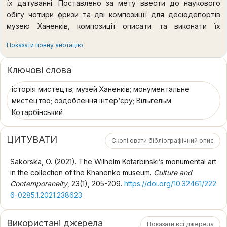
їх датуванні. Поставлено за мету ввести до наукового
обігу чотири фризи та дві композиції для десюдепортів
музею Ханенків, композиції описати та виконати їх
атрибутивний аналіз. Методологія статті полягає у
Показати повну анотацію
застосуванні загальнонаукових і спеціальних підходів та
методів дослідження означеної теми, що дозволяє
Ключові слова
окреслити часові рамки створення полотен, атрибутувати
окремі їх сюжети, знайти композиційні прототипи.
історія мистецтв; музей Ханенків; монументальне
Використано аналітичний та комплексний метод при
мистецтво; оздоблення інтер‘єру; Вільгельм
систематизації та узагальненні теоретичного матеріалу.
Котарбінський
Під час роботи з ілюстративним матеріалом застосовано
методи морфологічного, композиційного, художнього,
ЦИТУВАТИ
Скопіювати бібліографічний опис
стилістичного та комплексного аналізу. Наукова новизна
роботи полягає у поглибленому мистецтвознавчому
Sakorska, O. (2021). The Wilhelm Kotarbinski’s monumental art
аналізі та датуванні монументальних творів Вільгельма
in the collection of the Khanenko museum.
Culture and
Котарбінського з колекції музею Ханенків творів.
Contemporaneity
, 23(1), 205-209.
https://doi.org/10.32461/222
Розглядається специфіка художнього методу художника
6-0285.1.2021.238623
на прикладі його робіт для Червоної вітальні музею
Ханенків. Викладені у статті відомості побіжно позначають
Використані джерела
часові рамки створення усього декоративного оздоблення
Показати всі джерела