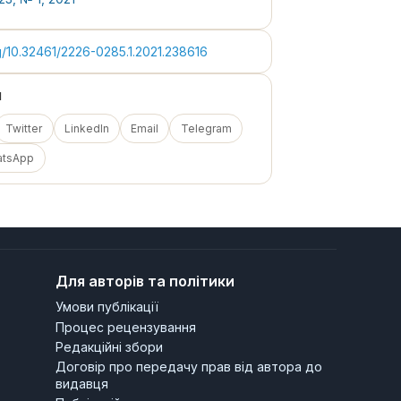
rg/10.32461/2226-0285.1.2021.238616
я
Twitter
LinkedIn
Email
Telegram
atsApp
Для авторів та політики
Умови публікації
Процес рецензування
Редакційні збори
Договір про передачу прав від автора до
видавця