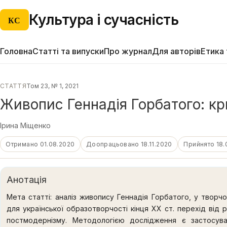
Культура і сучасність
КС
Головна
Статті та випуски
Про журнал
Для авторів
Етика 
СТАТТЯ
Том 23, № 1, 2021
Живопис Геннадія Горбатого: кри
Ірина Міщенко
Отримано 01.08.2020
Доопрацьовано 18.11.2020
Прийнято 18.
Анотація
Мета статті: аналіз живопису Геннадія Горбатого, у творч
для української образотворчості кінця ХХ ст. перехід від 
постмодернізму. Методологією дослідження є застосува