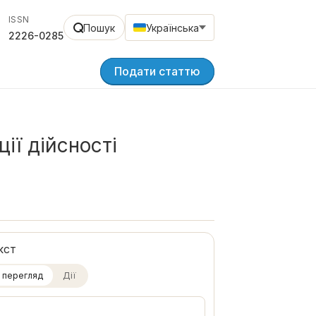
ISSN
Пошук
Українська
2226-0285
Подати статтю
ії дійсності
кст
 перегляд
Дії