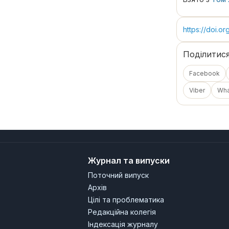
https://doi.o
Поділитис
Facebook
Viber
Wh
Журнал та випуски
Поточний випуск
Архів
Цілі та проблематика
Редакційна колегія
Індексація журналу