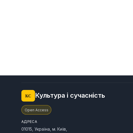
Культура і сучасність
КС
Open Access
АДРЕСА
01015, Україна, м. Київ,