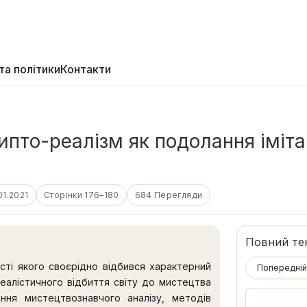
та політики
Контакти
пто-реалізм як подолання імітац
01.2021
Сторінки 176–180
684 Перегляди
Повний те
ості якого своєрідно відбився характерний
Попередній
реалістичного відбиття світу до мистецтва
ння мистецтвознавчого аналізу, методів