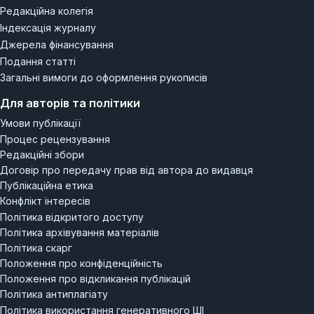
Редакційна колегія
модель споживання та споживацької поведінки. Таким
Індексація журналу
чином, нами досліджені індивідууми, що споживають
Джерела фінансування
твори мистецтва, які в свою чергу є продуктами,
Подання статті
представленими у виставкових залах, й нами досліджено
Загальні вимоги до оформлення рукописів
ситуації споживання творів мистецтва, які споживаються
шляхом символічного привласнення у виставкових
Для авторів та політики
експозиціях
Умови публікації
Процес рецензування
Редакційні збори
Договір про передачу прав від автора до видавця
Публікаційна етика
Конфлікт інтересів
Політика відкритого доступу
Політика архівування матеріалів
Політика скарг
Положення про конфіденційність
Положення про відкликання публікацій
Політика антиплагіату
Політика використання генеративного ШІ