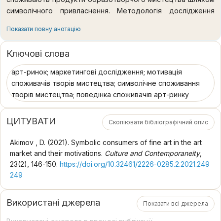
символічного привласнення. Методологія дослідження
полягає в застосуванні компаративного, емпіричного та
Показати повну анотацію
теоретичного методів. Такий методологічний підхід
дозволяє проаналізувати мотивації символічних
Ключові слова
споживачів творів мистецтва з подальшим використанням
результатів досліджень в маркетингових процесах
арт-ринок; маркетингові дослідження; мотивація
просування творів мистецтва на арт-ринку. Наукова
споживачів творів мистецтва; символічне споживання
новизна полягає в розширенні уявлень про мотивації
творів мистецтва; поведінка споживачів арт-ринку
символічних споживачів ринку образотворчого мистецтва
та в дослідженні подальших маркетингових процесів на
ЦИТУВАТИ
Скопіювати бібліографічний опис
ньому. В статті проаналізовано алгоритми маркетингових
технологій при аналізі мотивацій символічних споживачів
Akimov , D. (2021). Symbolic consumers of fine art in the art
ринку образотворчого мистецтва. Встановлено, що в
market and their motivations.
Culture and Contemporaneity
,
маркетингу образотворчого мистецтва є актуальним та
23(2), 146-150.
https://doi.org/10.32461/2226-0285.2.2021.249
необхідним дослідження поведінки символічних
249
споживачів творів мистецтва як Індивідуумів через аналіз
типів символічних Споживачів, а також через аналіз
Використані джерела
Ситуацій символічного споживання творів мистецтва як
Показати всі джерела
символічно привласненого Продукту на арт-ринку під час