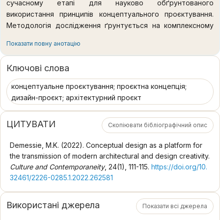
сучасному етапі для науково обґрунтованого
використання принципів концептуального проєктування.
Методологія дослідження ґрунтується на комплексному
використанні загальнонаукових методів дослідження:
Показати повну анотацію
аналіз літературних та архівних джерел, натурні
дослідження і фіксації, аналіз проєктних матеріалів, аналіз
Ключові слова
розвитку функціональної структури архітектурного
простору, узагальнення раніше запропонованих ідей та
концептуальне проєктування; проєктна концепція;
пропозицій. Наукова новизна. На основі проведених
дизайн-проєкт; архітектурний проєкт
наукових досліджень і аналізу існуючих літературних
даних в сфері концептуального проєктування в
ЦИТУВАТИ
Скопіювати бібліографічний опис
архітектурній і дизайнерській творчості: узагальнено
принципи формування концептуального дизайн-
Demessie, M.K. (2022). Conceptual design as a platform for
проєктування; виявлені характерні особливості проєктних
the transmission of modern architectural and design creativity.
концепцій в архітектурі та дизайні; узагальнено та
Culture and Contemporaneity
, 24(1), 111-115.
https://doi.org/10.
систематизовано досвід існуючих підходів формування
32461/2226-0285.1.2022.262581
проєктних концепцій в архітектурно-дизайнерській
практиці; доведено, що проєктна концепція є відправною
Використані джерела
точкою формування архітектурного та дизайнерського
Показати всі джерела
проєктів; визначені основні принципі формування