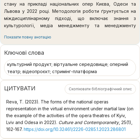
стану на прикладі національних опер Києва, Одеси та
Львова у 2022 році. Методологія роботи ґрунтується на
міждисциплінарному підході, що включає знання з
культурології, медіа менеджменту та менеджменту
соціокультурної діяльності. Основним методом статті є
Показати повну анотацію
порівняльний, оскільки ми здійснюємо спробу показати
форму репрезентації у віртуальному середовищі оперних
Ключові слова
театрів з однаковим статусом - національний, академічний
театр, який не був у евакуації. Наукова новизна роботи
культурний продукт; віртуальне середовище; оперний
полягає у порівняльному аналізі форм репрезентації
театр; відеопроєкт; стримінг-платформа
оперних театрів у віртуальному середовищі в умовах
воєнного стану на прикладах національних оперних
ЦИТУВАТИ
Скопіювати бібліографічний опис
театрів Києва, Одеси та Львова у 2022 році. Висновки. На
основі контенту, висвітленого на офіційних сайтах
Reva, T. (2023). The forms of the national operas
досліджуваних театрів та у засобах масової інформації,
representation in the virtual environment under martial law (on
можна виокремити кілька показників роботи театрів, які
the example of the activities of the opera theatres of Kyiv,
можуть бути маркерами їхньої віртуальної активності в
Lviv and Odesa in 2022).
Culture and Contemporaneity
, 25(1),
умовах воєнного часу, а саме згадки в іноземних у засобах
162-167.
https://doi.org/10.32461/2226-0285.1.2023.286801
масової інформації, онлайн-події, культурний продукт