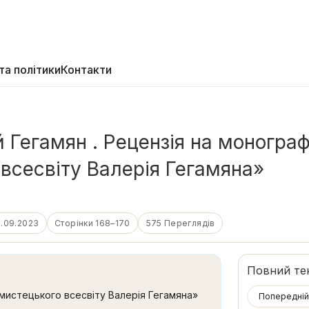
та політики
Контакти
 Гегамян . Рецензія на моногра
всесвіту Валерія Гегамяна»
1.09.2023
Сторінки 168–170
575 Переглядів
Повний те
мистецького всесвіту Валерія Гегамяна»
Попередній