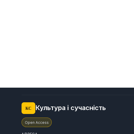
Культура і сучасність
КС
Open Access