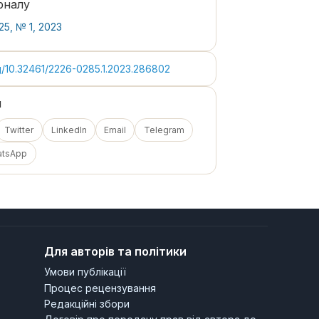
рналу
25, № 1, 2023
rg/10.32461/2226-0285.1.2023.286802
я
Twitter
LinkedIn
Email
Telegram
atsApp
Для авторів та політики
Умови публікації
Процес рецензування
Редакційні збори