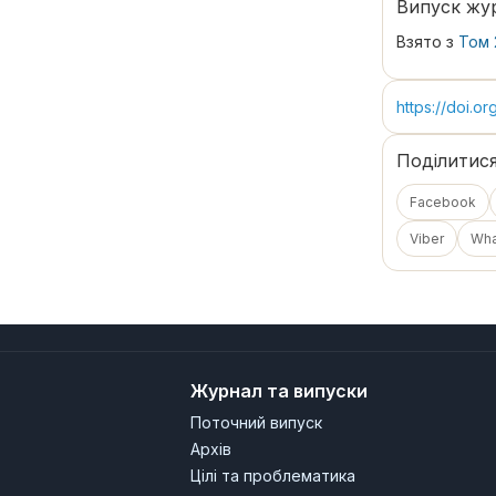
Випуск жу
Взято з
Том 
https://doi.o
Поділитис
Facebook
Viber
Wh
Журнал та випуски
Поточний випуск
Архів
Цілі та проблематика