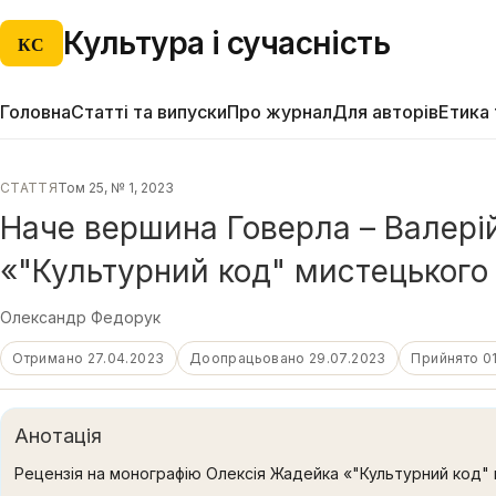
Культура і сучасність
КС
Головна
Статті та випуски
Про журнал
Для авторів
Етика 
СТАТТЯ
Том 25, № 1, 2023
Наче вершина Говерла – Валерій
«"Культурний код" мистецького 
Олександр Федорук
Отримано 27.04.2023
Доопрацьовано 29.07.2023
Прийнято 0
Анотація
Рецензія на монографію Олексія Жадейка «"Культурний код" 