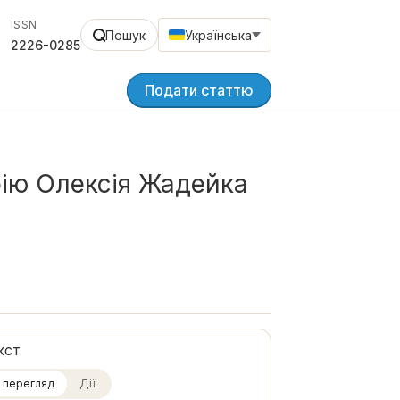
ISSN
Пошук
Українська
2226-0285
Подати статтю
фію Олексія Жадейка
кст
 перегляд
Дії