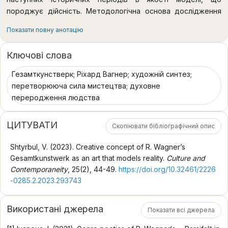
породжує дійсність. Методологічна основа дослідження
ґрунтується на аналітичному, компаративному,
Показати повну анотацію
історичному та дескриптивному методах. Аналітичний
метод застосовується для глибшого проникнення у
Ключові слова
філософсько-соціальну сутність концепції
Гезамткунстверка. За допомогою компаративного методу
Гезамткунстверк; Ріхард Вагнер; художній синтез;
здійснюється порівняння моделі універсального твору
перетворююча сила мистецтва; духовне
мистецтва у первинному вигляді з її трансформованими
переродження людства
варіантами. Застосування історичного методу потрібно
для простеження розвитку ідеї про синтетичний твір
ЦИТУВАТИ
Скопіювати бібліографічний опис
мистецтва в різні історичні періоди. Дослідження
Гезамткунстверка потребує застосування дескриптивного
Shtyrbul, V. (2023). Creative concept of R. Wagner’s
методу, оскільки його витоки періоду романтизму тісно
Gesamtkunstwerk as an art that models reality.
Culture and
пов’язані з античною драмою та міфологією. Наукова
Contemporaneity
, 25(2), 44-49.
https://doi.org/10.32461/2226
новизна полягає в розгляді Гезамткунстверка в якості
-0285.2.2023.293743
мистецької моделі, що породжує дійсність на основі
соціально-естетичної концепції, кінцевою метою якої є
Використані джерела
духовне переродження людства і побудова гармонійного
Показати всі джерела
досконалого суспільства за допомогою художніх засобів