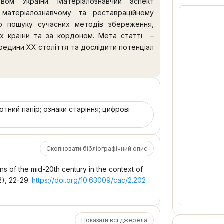
вом України. Матеріалознавчий аспект
 матеріалознавчому та реставраційному
до пошуку сучасних методів збереження,
ах країни та за кордоном. Мета статті –
редини ХХ століття та дослідити потенціал
технологій. Методи дослідження включали
й аналіз та теоретичне узагальнення для
них видань. У висновках підкреслено, що
 стало глобальною проблемою, над якою
их фондів є життєво необхідним як частина
отний папір; ознаки старіння; цифрові
 цінність. Унікальність друкованих видань
ні на кислотному папері, мають обмежений
ишилися в незначній кількості. Крім того,
Скопіювати бібліографічний опис
и інформації про історію та тогочасне
им ресурсом. Для належного зберігання та
ons of the mid-20th century in the context of
ексну систему безпеки, а також ретельно
2), 22-29.
https://doi.org/10.63009/cac/2.202
ня. Визнано, що використання цифрових
в культури у збереженні та використанні
дження можуть слугувати теоретико-
ь, навчальних програм, лекційних курсів та
Показати всі джерела