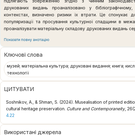
підлягають збереженню згідно з чинним законодавст
друкованих видань проаналізовано у бібліографічному,
контекстах, визначено ризики їх втрати. Це спонукає 
популяризації та просування культурної спадщини в меж
проаналізувати матеріальну складову друкованих видань се
їхньої музеалізації з використанням сучасних цифрових 
Показати повну анотацію
аналітичний, історичний, гносеологічний, аксіологічни
встановлення специфіки створення та збереження друкова
Ключові слова
збереження книжкових фондів наприкінці ХХ століття
замислилися цивілізовані країни світу. Збереження книжков
музей; матеріальна культура; друковані видання; книга; кисл
культурної спадщини, що має як духовну, так і матеріальну
технології
середини ХХ століття полягає в тому, що вони були створе
термін служби, потребують особливих умов зберігання і зал
ЦИТУВАТИ
вони цінні тим, що є об’єктивними свідками та носіям
українське суспільство, залишаючись важливим інформаційн
Soshnikov, A., & Shman, S. (2024). Musealisation of printed editi
використання друкованих видань необхідно створити компл
cultural heritage preservation.
Culture and Contemporaneity
, 26(
дослідити їх, щоб надати рекомендації щодо зберіган
4.22
технологій може стати основним інструментом для закладі
музейних колекцій. Результати проведеного дослі
Використані джерела
методологічним підґрунтям для підготовки комплексних прац