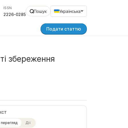
ISSN
Пошук
Українська
2226-0285
Подати статтю
сті збереження
кст
 перегляд
Дії