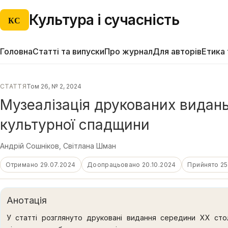
Культура і сучасність
КС
Головна
Статті та випуски
Про журнал
Для авторів
Етика 
СТАТТЯ
Том 26, № 2, 2024
Музеалізація друкованих видань
культурної спадщини
Андрій Сошніков
,
Світлана Шман
Отримано 29.07.2024
Доопрацьовано 20.10.2024
Прийнято 25
Анотація
У статті розглянуто друковані видання середини ХХ столі