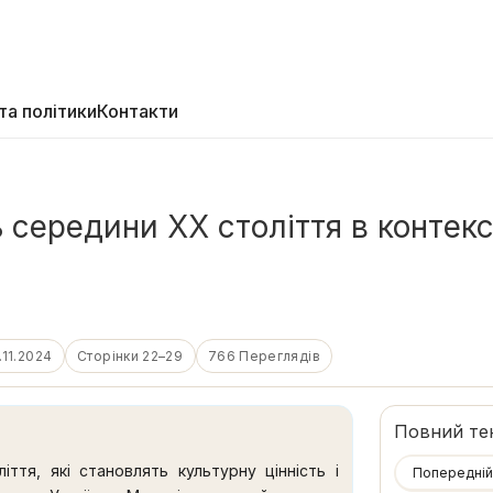
та політики
Контакти
 середини ХХ століття в контек
.11.2024
Сторінки 22–29
766 Переглядів
Повний те
ття, які становлять культурну цінність і
Попередній