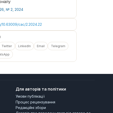
рналу
26, № 2, 2024
rg/10.63009/cac/2.2024.22
я
Twitter
LinkedIn
Email
Telegram
atsApp
Для авторів та політики
Умови публікації
Процес рецензування
Редакційні збори