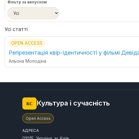
Фільтр за випуском
Усі статті
OPEN ACCESS
Репрезентація квір-ідентичності у фільмі Деві
Альона Молодіна
Культура і сучасність
КС
Open Access
АДРЕСА
01015, Україна, м. Київ,