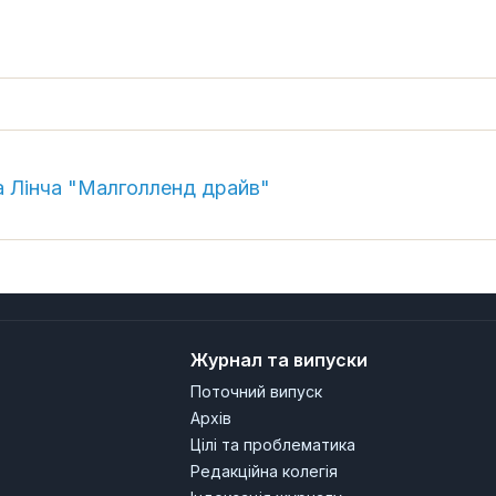
да Лінча "Малголленд драйв"
Журнал та випуски
Поточний випуск
Архів
Цілі та проблематика
Редакційна колегія