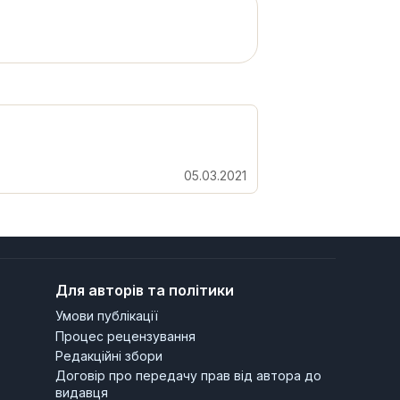
05.03.2021
Для авторів та політики
Умови публікації
Процес рецензування
Редакційні збори
Договір про передачу прав від автора до
видавця