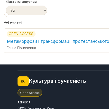
Фільтр за випуском
Усі статті
OPEN ACCESS
Метаморфози і трансформації протестанського 
Ганна Поночевна
Культура і сучасність
КС
Open Access
АДРЕСА
01015, Україна, м. Київ,