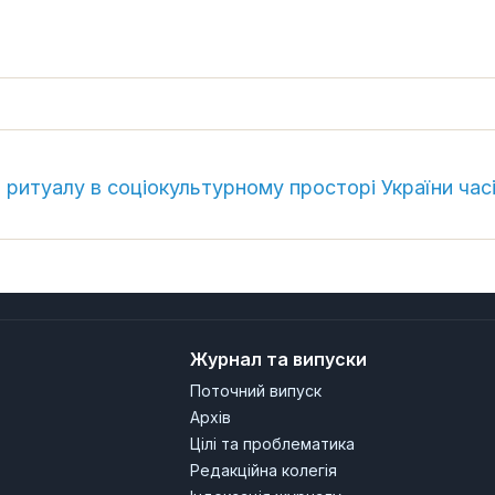
ритуалу в соціокультурному просторі України час
Журнал та випуски
Поточний випуск
Архів
Цілі та проблематика
Редакційна колегія