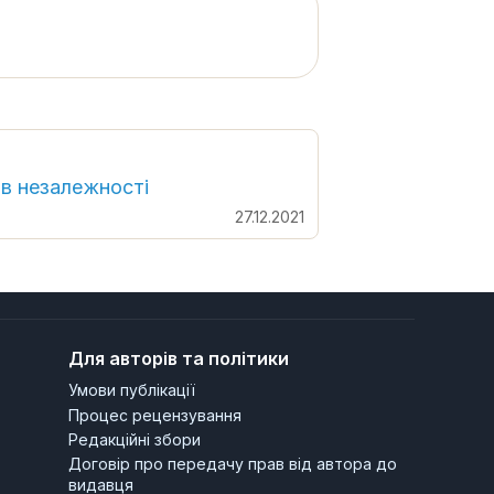
ів незалежності
27.12.2021
Для авторів та політики
Умови публікації
Процес рецензування
Редакційні збори
Договір про передачу прав від автора до
видавця