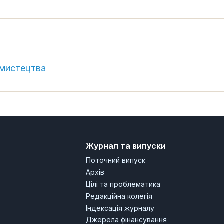
 мистецтва
Журнал та випуски
Поточний випуск
Архів
Цілі та проблематика
Редакційна колегія
Індексація журналу
Джерела фінансування