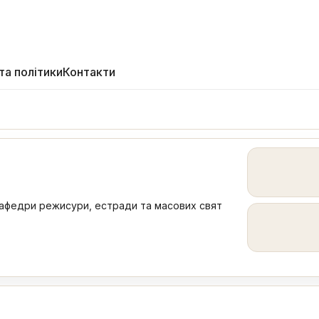
та політики
Контакти
афедри режисури, естради та масових свят