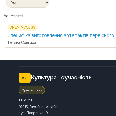
Усі статті
OPEN ACCESS
Специфіка виготовлення артефактів первісного
Тетяна Совгира
Культура і сучасність
КС
Open Access
АДРЕСА
01015, Україна, м. Київ,
вул. Лаврська, 9