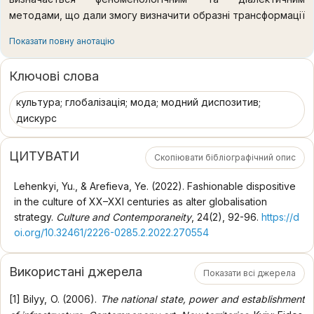
методами, що дали змогу визначити образні трансформації
моди як системну цілісність культуротворення. Наукова
Показати повну анотацію
новизна статті. Диспозитив моди в широкому контексті як
можливість звернення до власних витоків є адекватним
Ключові слова
шляхом самоздійснення українського національного етосу,
української вдачі. Якщо не вийти на цей глобалізм, широкий
культура; глобалізація; мода; модний диспозитив;
масштаб діалогу культур, масштаб протиставлення націй,
дискурс
легко потрапити в полон вестернізації, колонізації
культури України. Культурні практики, зокрема мода,
ЦИТУВАТИ
Скопіювати бібліографічний опис
можуть зупинити нівеляцію, вестернізацію як тип західного
технологічного перевтілення країн, що сліпо наслідують
Lehenkyi, Yu., & Arefieva, Ye. (2022). Fashionable dispositive
певні культурні зразки. Висновки. Глобалізація як
in the culture of XX–XXI centuries as alter globalisation
трансцендування межі, маркетизація і транзитологія – це
strategy.
Culture and Contemporaneity
, 24(2), 92-96.
https://d
певні системи стратифікації розвитку, які не можуть бути
oi.org/10.32461/2226-0285.2.2022.270554
застосовані до культури загалом. Вони можуть бути
зазначені лише в межах певних констеляцій економічного
Використані джерела
зразка та виробничих відносин, але не можуть
Показати всі джерела
охарактеризувати культуру як тип цілісності. Культура
[1] Bilyy, O. (2006).
The national state, power and establishment
повсякдення, до якої умовно відноситься і мода,