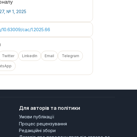
рналу
27, № 1, 2025
rg/10.63009/cac/1.2025.66
я
Twitter
LinkedIn
Email
Telegram
atsApp
Для авторів та політики
Умови публікації
Процес рецензування
Редакційні збори