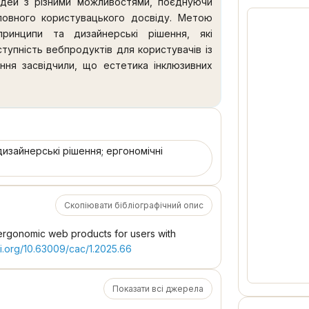
дей з різними можливостями, поєднуючи
 повного користувацького досвіду. Метою
принципи та дизайнерські рішення, які
тупність вебпродуктів для користувачів із
ення засвідчили, що естетика інклюзивних
ьної привабливості, функціональності та
тання чіткої структури, логічної навігації
заємодії користувачів із різними видами
і принципи й прийоми, застосування яких
 інклюзивного вебдизайну. Встановлено
дизайнерські рішення; ергономічні
 адаптивності дизайну до різних пристроїв
мації. З’ясовано, що врахування потреб
ому досвіду та підвищує загальну якість
Скопіювати бібліографічний опис
ціальної інклюзії є важливими критеріями
о, що дизайн, який змушує користувачів з
f ergonomic web products for users with
щує їхню загальну взаємодію та сприйняття.
oi.org/10.63009/cac/1.2025.66
грація естетики забезпечує доступність і
зробку від суто технічної відповідності до
Показати всі джерела