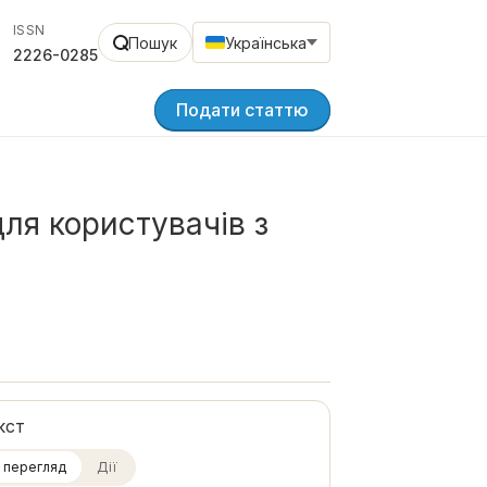
ISSN
Пошук
Українська
2226-0285
Подати статтю
ля користувачів з
кст
 перегляд
Дії