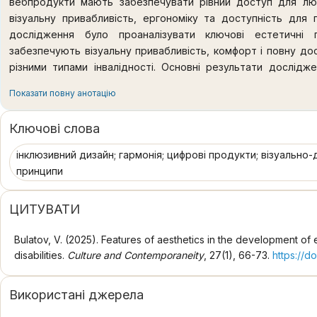
вебпродукти мають забезпечувати рівний доступ для лю
візуальну привабливість, ергономіку та доступність для
дослідження було проаналізувати ключові естетичні 
забезпечують візуальну привабливість, комфорт і повну дос
різними типами інвалідності. Основні результати дослідж
вебпродуктів формується гармонійним поєднанням візуал
Показати повну анотацію
доступності. У дослідженні наголошено на важливості викорис
та зрозумілих інтерфейсних елементів для полегшення в
Ключові слова
інвалідності. Визначено ключові естетичні та ергономічн
забезпечує створення доступного контенту в контексті
інклюзивний дизайн; гармонія; цифрові продукти; візуально-
необхідність забезпечення достатнього контрасту кольорів,
принципи
і підтримки альтернативних способів сприйняття інфор
користувачів з інвалідністю сприяє позитивному естетичн
ЦИТУВАТИ
вебпродукту. Виявлено, що вплив емоційної реакції та со
оцінювання інклюзивних вебпродуктів. Дослідження показал
Bulatov, V. (2025). Features of aesthetics in the development o
інвалідністю відчувати повагу й залученість, суттєво покра
disabilities.
Culture and Contemporaneity
, 27(1), 66-73.
https://d
Практичне значення полягає у демонстрації того, як інте
надає високоякісний користувацький досвід, зміщуючи вебро
Використані джерела
інклюзивного дизайнерського підходу