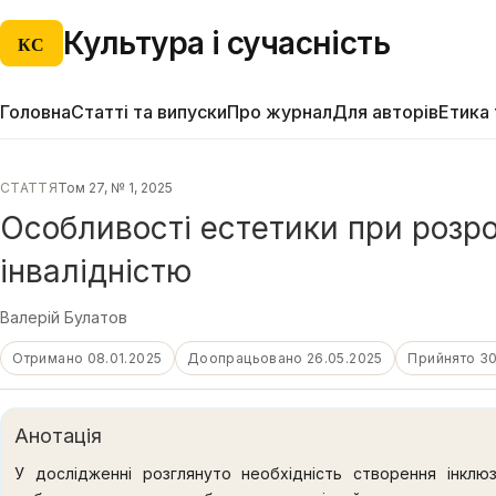
Культура і сучасність
КС
Головна
Статті та випуски
Про журнал
Для авторів
Етика 
СТАТТЯ
Том 27, № 1, 2025
Особливості естетики при розро
інвалідністю
Валерій Булатов
Отримано 08.01.2025
Доопрацьовано 26.05.2025
Прийнято 30
Анотація
У дослідженні розглянуто необхідність створення інкл